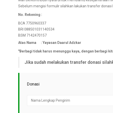
Mari berkontribusi nyata untuk membantu kesejahteraan hi
Sebelum mengisi formulir silahkan lakukan transfer donasi k
No. Rekening :
BCA 7750960337
BRI 088501031140534
BSM 7142470157
Atas Nama :
Yayasan Daarul Adzkar
"Berbagi tidak harus menunggu kaya, dengan berbagi kit
Jika sudah melakukan transfer donasi silahka
Donasi