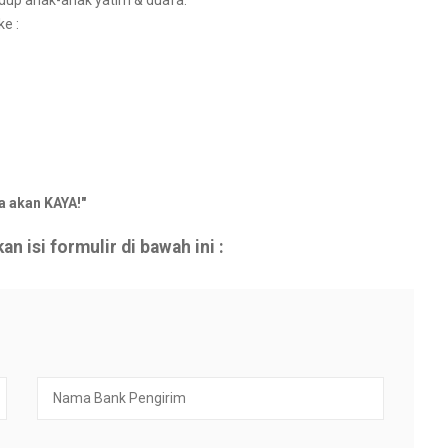
dup anak-anak yatim & duafa.
e :
a akan KAYA!"
n isi formulir di bawah ini :