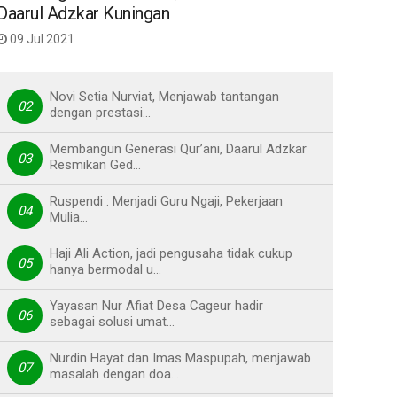
Daarul Adzkar Kuningan
09 Jul 2021
Novi Setia Nurviat, Menjawab tantangan
02
dengan prestasi…
Membangun Generasi Qur’ani, Daarul Adzkar
03
Resmikan Ged…
Ruspendi : Menjadi Guru Ngaji, Pekerjaan
04
Mulia…
Haji Ali Action, jadi pengusaha tidak cukup
05
hanya bermodal u…
Yayasan Nur Afiat Desa Cageur hadir
06
sebagai solusi umat…
Nurdin Hayat dan Imas Maspupah, menjawab
07
masalah dengan doa…